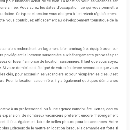
dit pour financer l’achat de ce bien. La location pour les vacances est
 une année. Vous aurez les dates d’occupation, ce qui vous permettra
égradation. Ce type de location vous obligera à l’entretenir régulièrement.
pte, vous contribuez efficacement au développement touristique de la
vacanciers recherchent un logement bien aménagé et équipé pour leur
rs privilégient la location saisonnière aux hébergements proposés par
 devez diffuser l’annonce de location saisonnière. Il faut que vous soyez
. Si votre domicile est éloigné de votre résidence secondaire que vous
es clés, pour accueillir les vacanciers et pour récupérer les clés. C’est
tours. Pour la location saisonnière, il y a également quelques démarches
locative à un professionnel ou à une agence immobilière. Certes, ceci va
ine expansion, de nombreux vacanciers préfèrent encore l’hébergement
ment. Il faut également faire de belles photos pour les annonces. Votre
plus judicieux de le mettre en location lorsque la demande est forte. Il