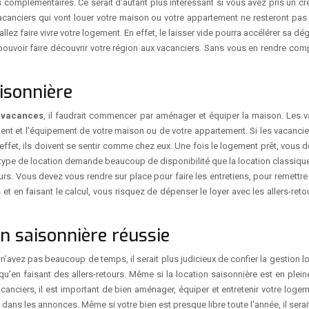
 complémentaires. Ce serait d’autant plus intéressant si vous avez pris un cré
anciers qui vont louer votre maison ou votre appartement ne resteront pas
 allez faire vivre votre logement. En effet, le laisser vide pourra accélérer sa d
pouvoir faire découvrir votre région aux vacanciers. Sans vous en rendre com
aisonnière
e vacances
, il faudrait commencer par aménager et équiper la maison. Les 
nt et l’équipement de votre maison ou de votre appartement. Si les vacancie
En effet, ils doivent se sentir comme chez eux. Une fois le logement prêt, vous
 type de location demande beaucoup de disponibilité que la location classique
rs. Vous devez vous rendre sur place pour faire les entretiens, pour remettre l
 et en faisant le calcul, vous risquez de dépenser le loyer avec les allers-re
n saisonnière réussie
 n’avez pas beaucoup de temps, il serait plus judicieux de confier la gestion 
u’en faisant des allers-retours. Même si la location saisonnière est en ple
acanciers, il est important de bien aménager, équiper et entretenir votre loge
ans les annonces. Même si votre bien est presque libre toute l’année, il serait 