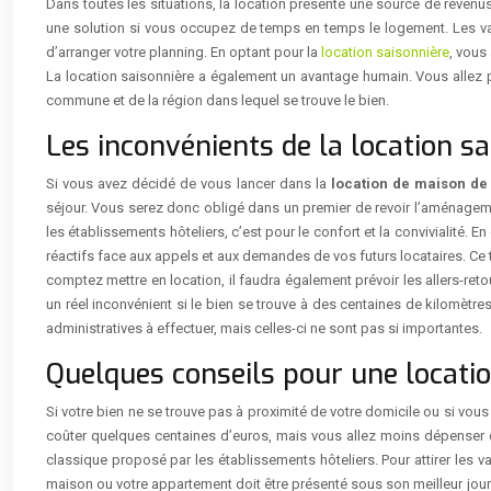
Dans toutes les situations, la location présente une source de revenus
une solution si vous occupez de temps en temps le logement. Les vac
d’arranger votre planning. En optant pour la
location saisonnière
, vous
La location saisonnière a également un avantage humain. Vous allez 
commune et de la région dans lequel se trouve le bien.
Les inconvénients de la location s
Si vous avez décidé de vous lancer dans la
location de maison d
séjour. Vous serez donc obligé dans un premier de revoir l’aménageme
les établissements hôteliers, c’est pour le confort et la convivialité. 
réactifs face aux appels et aux demandes de vos futurs locataires. Ce
comptez mettre en location, il faudra également prévoir les allers-retou
un réel inconvénient si le bien se trouve à des centaines de kilomètres
administratives à effectuer, mais celles-ci ne sont pas si importantes.
Quelques conseils pour une locatio
Si votre bien ne se trouve pas à proximité de votre domicile ou si vous
coûter quelques centaines d’euros, mais vous allez moins dépenser q
classique proposé par les établissements hôteliers. Pour attirer les v
maison ou votre appartement doit être présenté sous son meilleur jour d