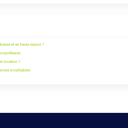
 basse et en haute saison ?
propriétaires
en location ?
cances inoubliables